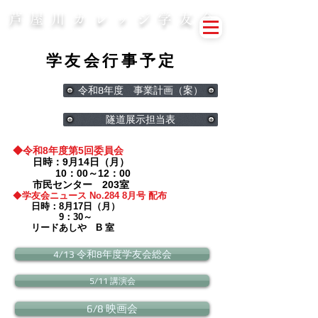
芦屋川カレッジ学友会
学友会行事予定
令和8年度 事業計画（案）
隧道展示担当表
◆令和8年度第5回委員会
日時：9
月14日（月）
10：00～12：00
市民センター 203室
​◆
学友会ニュース No.284 8月号 配布
日時：8月17日（月）
​ 9：30～
リードあしや B 室
4/13 令和8年度学友会総会
5/11 講演会
6/8 映画会